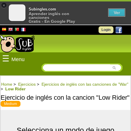
×
Subingles.com
Ver
Aprender inglés con
canciones
Gratis - En Google Play
Login
☰
Menu
Home
>
Ejercicios
>
Ejercicios de inglés con las canciones de "War"
>
Low Rider
Ejercicio de inglés con la cancion "Low Rider"
Medium
Selecciona un modo de juego