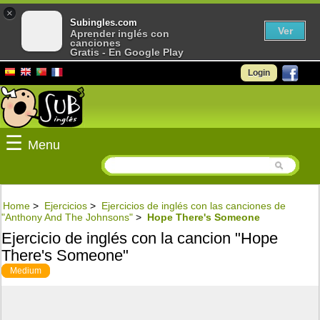
×
Subingles.com
Ver
Aprender inglés con
canciones
Gratis - En Google Play
Login
☰
Menu
Home
>
Ejercicios
>
Ejercicios de inglés con las canciones de
"Anthony And The Johnsons"
>
Hope There's Someone
Ejercicio de inglés con la cancion "Hope
There's Someone"
Medium