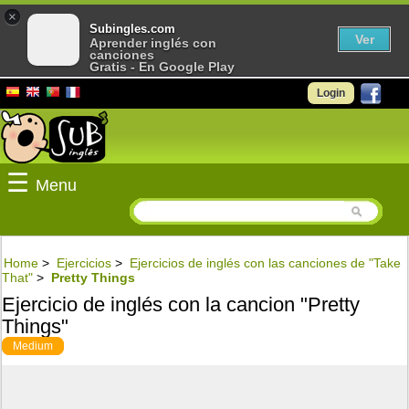
×
Subingles.com
Ver
Aprender inglés con
canciones
Gratis - En Google Play
Login
☰
Menu
Home
>
Ejercicios
>
Ejercicios de inglés con las canciones de "Take
That"
>
Pretty Things
Ejercicio de inglés con la cancion "Pretty
Things"
Medium