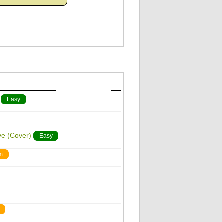
Easy
ve (Cover)
Easy
m