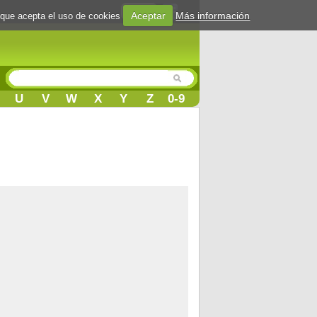
Login
Aceptar
Más información
 que acepta el uso de cookies
U
V
W
X
Y
Z
0-9