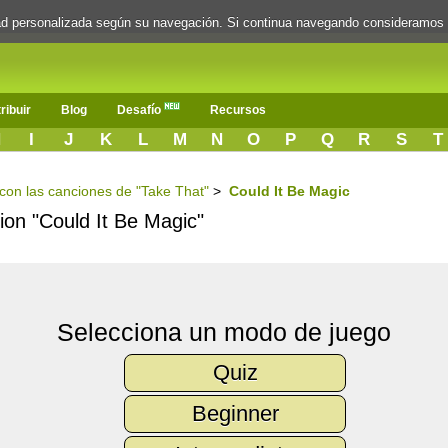
dad personalizada según su navegación. Si continua navegando consideramos
ribuir
Blog
Desafío
Recursos
H
I
J
K
L
M
N
O
P
Q
R
S
T
s con las canciones de "Take That"
>
Could It Be Magic
cion "Could It Be Magic"
Selecciona un modo de juego
Quiz
Beginner