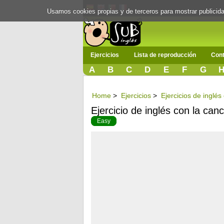
Usamos cookies propias y de terceros para mostrar publici
Ejercicios
Lista de reproducción
Cont
A
B
C
D
E
F
G
Home
>
Ejercicios
>
Ejercicios de inglé
Ejercicio de inglés con la can
Easy