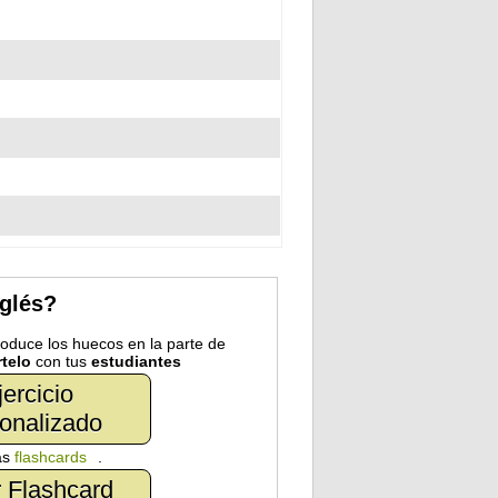
nglés?
troduce los huecos en la parte de
telo
con tus
estudiantes
jercicio
onalizado
as
flashcards
.
 Flashcard