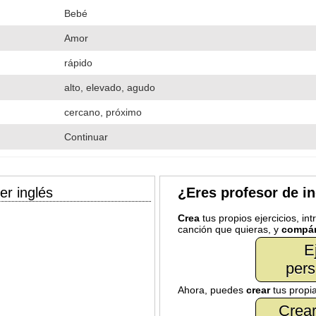
Bebé
Amor
rápido
alto, elevado, agudo
cercano, próximo
Continuar
er inglés
¿Eres profesor de i
Crea
tus propios ejercicios, in
canción que quieras, y
compár
E
pers
Ahora, puedes
crear
tus propi
Crear