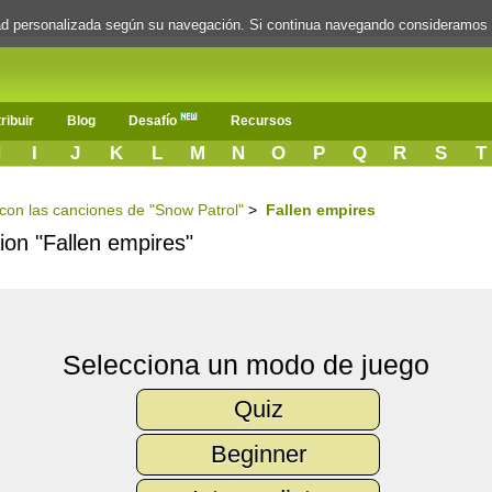
dad personalizada según su navegación. Si continua navegando consideramos
ribuir
Blog
Desafío
Recursos
H
I
J
K
L
M
N
O
P
Q
R
S
T
s con las canciones de "Snow Patrol"
>
Fallen empires
cion "Fallen empires"
Selecciona un modo de juego
Quiz
Beginner