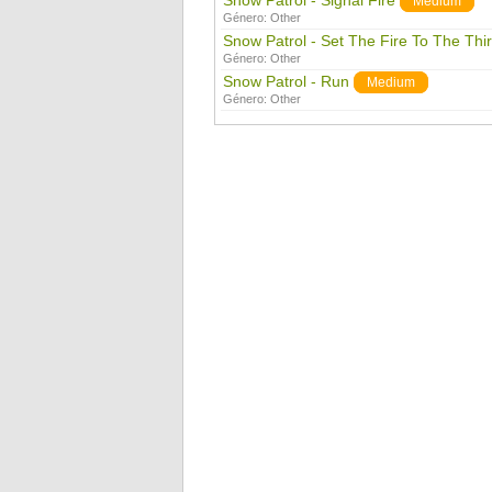
Snow Patrol - Signal Fire
Medium
Género:
Other
Snow Patrol - Set The Fire To The Thi
Género:
Other
Snow Patrol - Run
Medium
Género:
Other