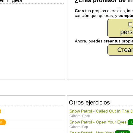
er inglés
¿Eres profesor de i
Crea
tus propios ejercicios, in
canción que quieras, y
compár
E
pers
Ahora, puedes
crear
tus propi
Crear
Otros ejercicios
Snow Patrol - Called Out In The 
Género:
Rock
Snow Patrol - Open Your Eyes
m
Género:
Pop