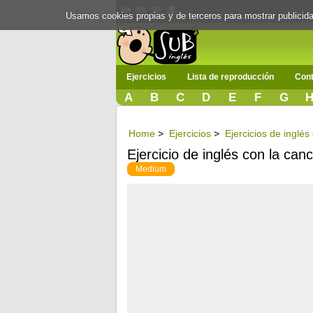
Usamos cookies propias y de terceros para mostrar publici
Ejercicios
Lista de reproducción
Cont
A
B
C
D
E
F
G
Home
>
Ejercicios
>
Ejercicios de inglé
Ejercicio de inglés con la can
Medium