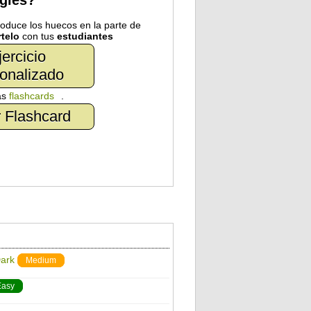
nglés?
troduce los huecos en la parte de
telo
con tus
estudiantes
jercicio
onalizado
as
flashcards
.
 Flashcard
Dark
Medium
Easy