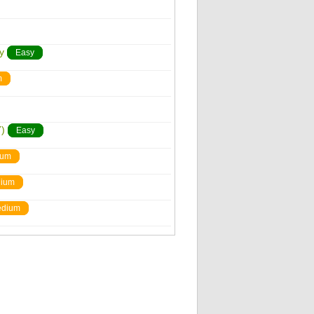
y
Easy
m
)
Easy
ium
ium
dium