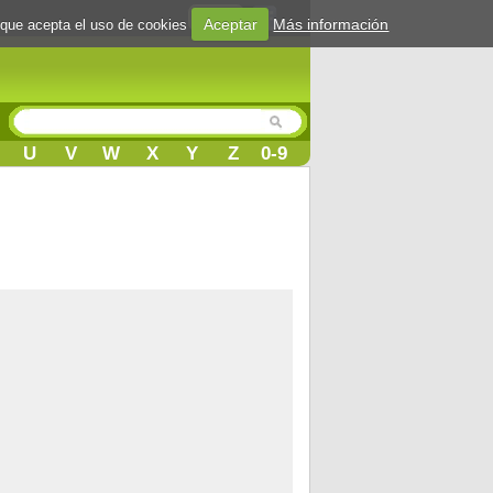
Login
Aceptar
Más información
 que acepta el uso de cookies
U
V
W
X
Y
Z
0-9