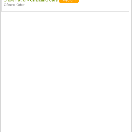
Snow Patrol - Chansing Cars
Medium
Género:
Other