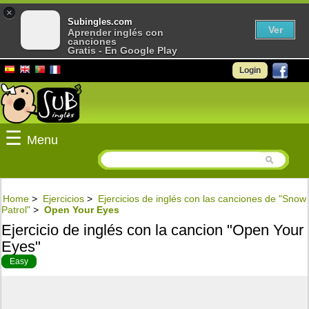
×
Subingles.com
Ver
Aprender inglés con
canciones
Gratis - En Google Play
Login
☰
Menu
Home
>
Ejercicios
>
Ejercicios de inglés con las canciones de "Snow
Patrol"
>
Open Your Eyes
Ejercicio de inglés con la cancion "Open Your
Eyes"
Easy