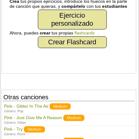
Crea
tus propios ejercicios, introduce los huecos en la parte
de canción que quieras, y
compártelo
con tus
estudiantes
Ejercicio
personalizado
Ahora, puedes
crear
tus propias
flashcards
.
Crear Flashcard
Otras canciones
Pink - Glitter In The Air
Medium
Género:
Pop
Pink - Just Give Me A Reason
Medium
Género:
Other
Pink - Try
Medium
Género:
Rock