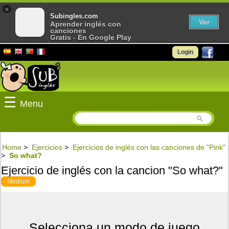
×
Subingles.com
Ver
Aprender inglés con
canciones
Gratis - En Google Play
Login
☰
Menu
Home
>
Ejercicios
>
Ejercicios de inglés con las canciones de "Pink"
>
So what?
Ejercicio de inglés con la cancion "So what?"
Medium
Selecciona un modo de juego