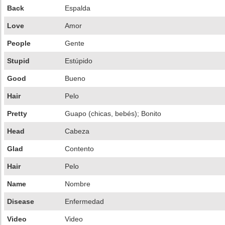
Back
Espalda
Love
Amor
People
Gente
Stupid
Estúpido
Good
Bueno
Hair
Pelo
Pretty
Guapo (chicas, bebés); Bonito
Head
Cabeza
Glad
Contento
Hair
Pelo
Name
Nombre
Disease
Enfermedad
Video
Video