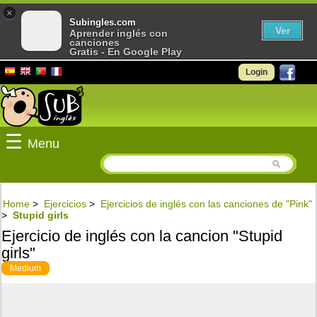
×
Subingles.com
Ver
Aprender inglés con
canciones
Gratis - En Google Play
Login
☰
Menu
Home
>
Ejercicios
>
Ejercicios de inglés con las canciones de "Pink"
>
Stupid girls
Ejercicio de inglés con la cancion "Stupid
girls"
Medium