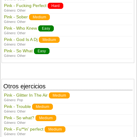
Pink - Fucking Perfect
Hard
Género:
Other
Pink - Sober
Medium
Género:
Other
Pink - Who Knew
Easy
Género:
Other
Pink - God Is A Dj
Medium
Género:
Other
Pink - So What
Easy
Género:
Other
Otros ejercicios
Pink - Glitter In The Air
Medium
Género:
Pop
Pink - Trouble
Medium
Género:
Other
Pink - So what?
Medium
Género:
Other
Pink - Fu**in' perfect
Medium
Género:
Other