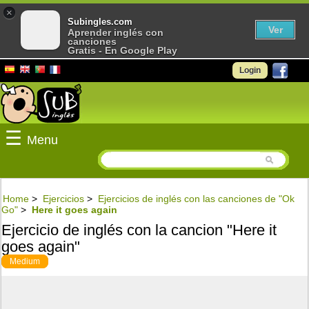
×
Subingles.com
Ver
Aprender inglés con
canciones
Gratis - En Google Play
Login
☰
Menu
Home
>
Ejercicios
>
Ejercicios de inglés con las canciones de "Ok
Go"
>
Here it goes again
Ejercicio de inglés con la cancion "Here it
goes again"
Medium