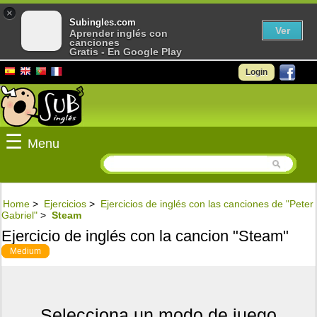
×
Subingles.com
Ver
Aprender inglés con
canciones
Gratis - En Google Play
Login
☰
Menu
Home
>
Ejercicios
>
Ejercicios de inglés con las canciones de "Peter
Gabriel"
>
Steam
Ejercicio de inglés con la cancion "Steam"
Medium
Selecciona un modo de juego