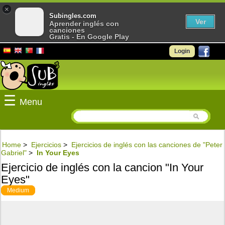
×
Subingles.com
Ver
Aprender inglés con
canciones
Gratis - En Google Play
Login
☰
Menu
Home
>
Ejercicios
>
Ejercicios de inglés con las canciones de "Peter
Gabriel"
>
In Your Eyes
Ejercicio de inglés con la cancion "In Your
Eyes"
Medium