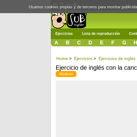
Usamos cookies propias y de terceros para mostrar publici
Ejercicios
Lista de reproducción
Cont
A
B
C
D
E
F
G
Home
>
Ejercicios
>
Ejercicios de inglé
Ejercicio de inglés con la can
Medium