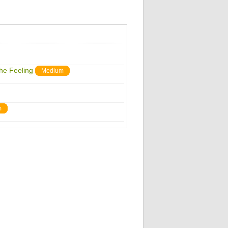
The Feeling
Medium
m