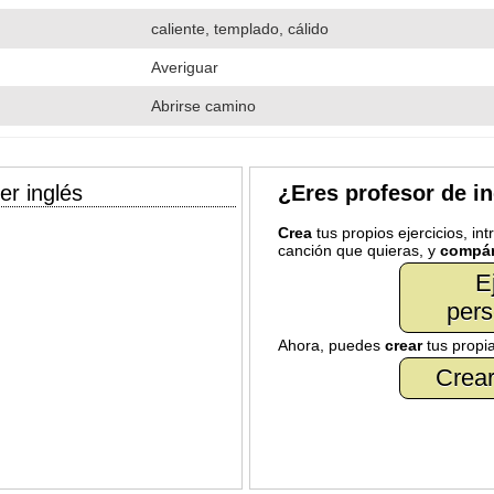
caliente, templado, cálido
Averiguar
Abrirse camino
er inglés
¿Eres profesor de i
Crea
tus propios ejercicios, in
canción que quieras, y
compár
E
pers
Ahora, puedes
crear
tus propi
Crear