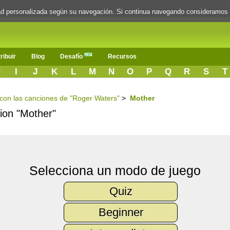
dad personalizada según su navegación. Si continua navegando consideramos
ribuir
Blog
Desafío
Recursos
H
I
J
K
L
M
N
O
P
Q
R
S
T
s con las canciones de "Roger Waters"
>
Mother
cion "Mother"
Selecciona un modo de juego
Quiz
Beginner