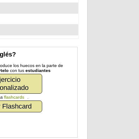
nglés?
troduce los huecos en la parte de
telo
con tus
estudiantes
jercicio
onalizado
as
flashcards
.
 Flashcard