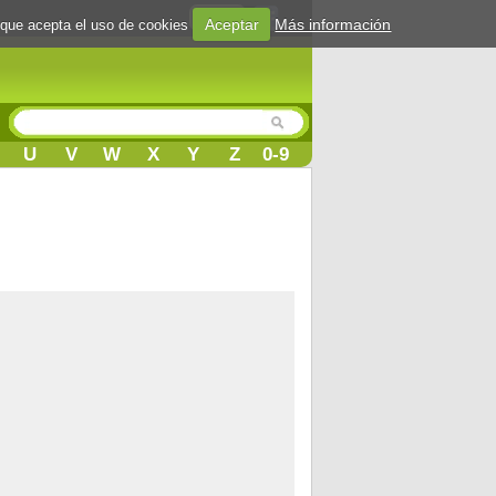
Login
Aceptar
Más información
 que acepta el uso de cookies
U
V
W
X
Y
Z
0-9