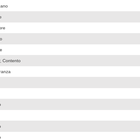
ano
e
re
o
e
 ; Contento
ranza
o
o
o