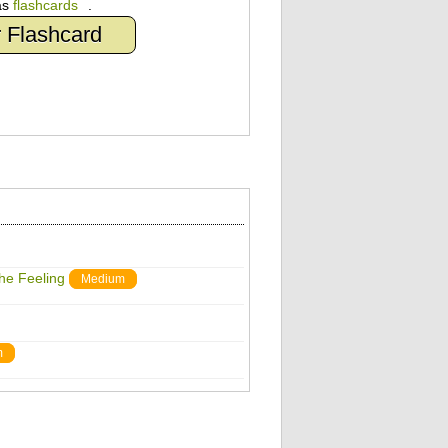
as
flashcards
.
 Flashcard
The Feeling
Medium
m