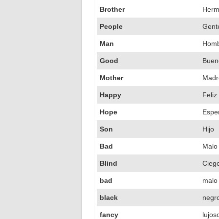
Brother
Herm
People
Gent
Man
Homb
Good
Buen
Mother
Madr
Happy
Feliz
Hope
Espe
Son
Hijo
Bad
Malo
Blind
Cieg
bad
malo
black
negr
fancy
lujos