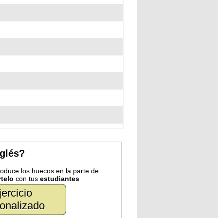
nglés?
troduce los huecos en la parte de
telo
con tus
estudiantes
jercicio
onalizado