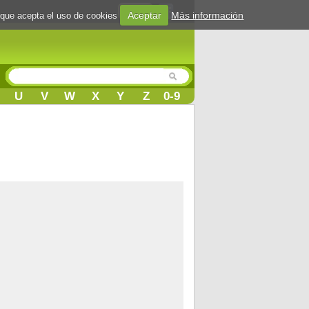
Login
Aceptar
Más información
 que acepta el uso de cookies
U
V
W
X
Y
Z
0-9