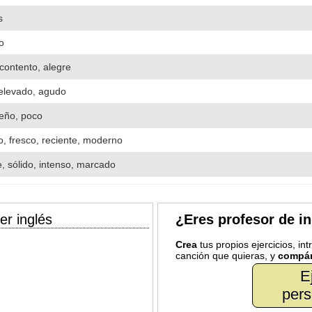
s
o
, contento, alegre
 elevado, agudo
eño, poco
, fresco, reciente, moderno
e, sólido, intenso, marcado
er inglés
¿Eres profesor de i
Crea
tus propios ejercicios, in
canción que quieras, y
compár
E
pers