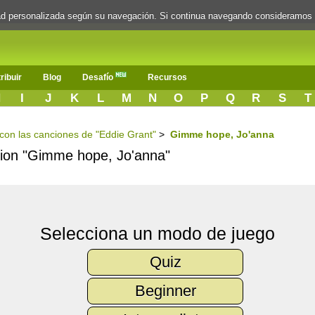
dad personalizada según su navegación. Si continua navegando consideramos
ribuir
Blog
Desafío
Recursos
H
I
J
K
L
M
N
O
P
Q
R
S
T
s con las canciones de "Eddie Grant"
>
Gimme hope, Jo'anna
ncion "Gimme hope, Jo'anna"
Selecciona un modo de juego
Quiz
Beginner