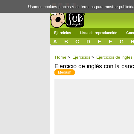
Usamos cookies propias y de terceros para mostrar publici
Ejercicios
Lista de reproducción
Cont
A
B
C
D
E
F
G
Home
>
Ejercicios
>
Ejercicios de inglé
Ejercicio de inglés con la ca
Medium