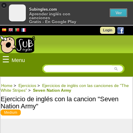
×
Subingles.com
Ver
Aprender inglés con
canciones
Gratis - En Google Play
Login
☰
Menu
Home
>
Ejercicios
>
Ejercicios de inglés con las canciones de "The
White Stripes"
>
Seven Nation Army
Ejercicio de inglés con la cancion "Seven
Nation Army"
Medium