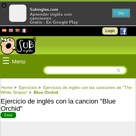
×
Subingles.com
Ver
Aprender inglés con
canciones
Gratis - En Google Play
Login
☰
Menu
Home
>
Ejercicios
>
Ejercicios de inglés con las canciones de "The
White Stripes"
>
Blue Orchid
Ejercicio de inglés con la cancion "Blue
Orchid"
Easy