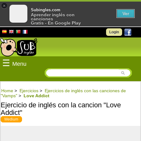
×
Subingles.com
Ver
Aprender inglés con
canciones
Gratis - En Google Play
Login
☰
Menu
Home
>
Ejercicios
>
Ejercicios de inglés con las canciones de
"Vamps"
>
Love Addict
Ejercicio de inglés con la cancion "Love
Addict"
Medium