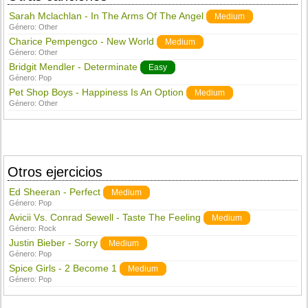
Sarah Mclachlan - In The Arms Of The Angel
Medium
Género:
Other
Charice Pempengco - New World
Medium
Género:
Other
Bridgit Mendler - Determinate
Easy
Género:
Pop
Pet Shop Boys - Happiness Is An Option
Medium
Género:
Other
Otros ejercicios
Ed Sheeran - Perfect
Medium
Género:
Pop
Avicii Vs. Conrad Sewell - Taste The Feeling
Medium
Género:
Rock
Justin Bieber - Sorry
Medium
Género:
Pop
Spice Girls - 2 Become 1
Medium
Género:
Pop