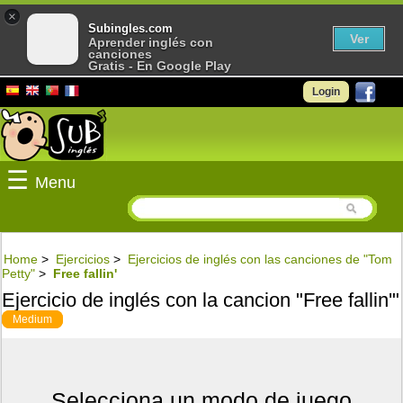
×
Subingles.com
Ver
Aprender inglés con
canciones
Gratis - En Google Play
Login
☰
Menu
Home
>
Ejercicios
>
Ejercicios de inglés con las canciones de "Tom
Petty"
>
Free fallin'
Ejercicio de inglés con la cancion "Free fallin'"
Medium
Selecciona un modo de juego