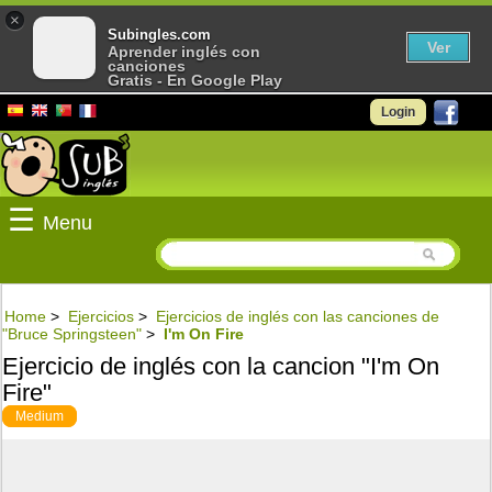
×
Subingles.com
Ver
Aprender inglés con
canciones
Gratis - En Google Play
Login
☰
Menu
Home
>
Ejercicios
>
Ejercicios de inglés con las canciones de
"Bruce Springsteen"
>
I'm On Fire
Ejercicio de inglés con la cancion "I'm On
Fire"
Medium