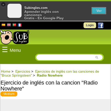
×
Subingles.com
Ver
Aprender inglés con
canciones
Gratis - En Google Play
Login
☰
Menu
Home
>
Ejercicios
>
Ejercicios de inglés con las canciones de
"Bruce Springsteen"
>
Radio Nowhere
Ejercicio de inglés con la cancion "Radio
Nowhere"
Medium