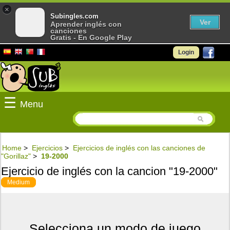
×
Subingles.com
Ver
Aprender inglés con
canciones
Gratis - En Google Play
Login
☰
Menu
Home
>
Ejercicios
>
Ejercicios de inglés con las canciones de
"Gorillaz"
>
19-2000
Ejercicio de inglés con la cancion "19-2000"
Medium
Selecciona un modo de juego