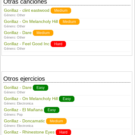
Otras canciones
Gorillaz - clint eastwood
Medium
Género:
Other
Gorillaz - On Melancholy Hill
Medium
Género:
Other
Gorillaz - Dare
Medium
Género:
Other
Gorillaz - Feel Good Inc
Hard
Género:
Other
Otros ejercicios
Gorillaz - Dare
Easy
Género:
Other
Gorillaz - On Melancholy Hill
Easy
Género:
Electronica
Gorillaz - El Mañana
Easy
Género:
Pop
Gorillaz - Doncamatic
Medium
Género:
Electronica
Gorillaz - Rhinestone Eyes
Hard