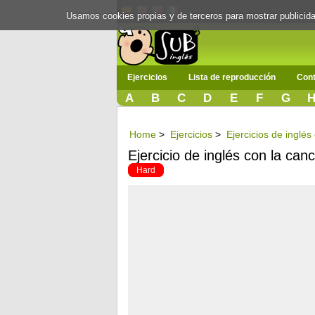
Usamos cookies propias y de terceros para mostrar publici
Ejercicios
Lista de reproducción
Cont
A
B
C
D
E
F
G
Home
>
Ejercicios
>
Ejercicios de inglés
Ejercicio de inglés con la ca
Hard