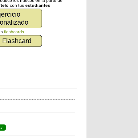
troduce los huecos en la parte de
telo
con tus
estudiantes
jercicio
onalizado
as
flashcards
.
 Flashcard
sy