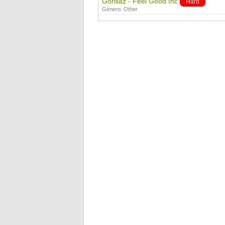
Gorillaz - Feel Good Inc
Hard
Género:
Other