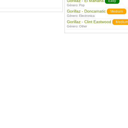
Gorillaz - El Mañana
Easy
Género:
Pop
Gorillaz - Doncamatic
Medium
Género:
Electronica
Gorillaz - Clint Eastwood
Mediu
Género:
Other