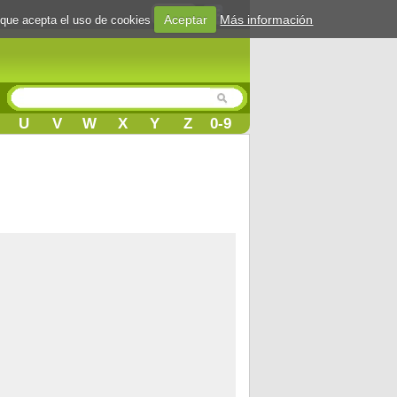
Login
Aceptar
Más información
 que acepta el uso de cookies
U
V
W
X
Y
Z
0-9