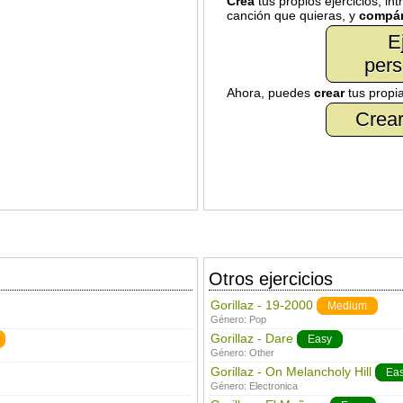
Crea
tus propios ejercicios, in
canción que quieras, y
compár
E
pers
Ahora, puedes
crear
tus propi
Crear
Otros ejercicios
Gorillaz - 19-2000
Medium
Género:
Pop
Gorillaz - Dare
Easy
Género:
Other
Gorillaz - On Melancholy Hill
Ea
Género:
Electronica