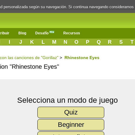
dad personalizada según su navegación. Si continua navegando consideramos
ribuir
Blog
Desafío
Recursos
H
I
J
K
L
M
N
O
P
Q
R
S
T
 con las canciones de "Gorillaz"
>
Rhinestone Eyes
ncion "Rhinestone Eyes"
Selecciona un modo de juego
Quiz
Beginner