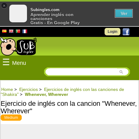
×
Subingles.com
Ver
Aprender inglés con
canciones
Gratis - En Google Play
Login
☰
Menu
Home
>
Ejercicios
>
Ejercicios de inglés con las canciones de
"Shakira"
>
Whenever, Wherever
Ejercicio de inglés con la cancion "Whenever,
Wherever"
Medium