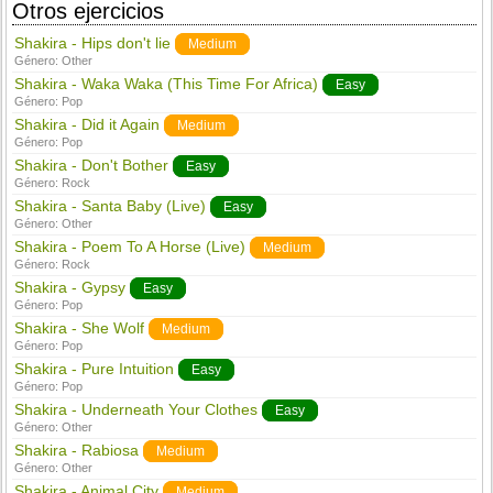
Otros ejercicios
Shakira - Hips don't lie
Medium
Género:
Other
Shakira - Waka Waka (This Time For Africa)
Easy
Género:
Pop
Shakira - Did it Again
Medium
Género:
Pop
Shakira - Don't Bother
Easy
Género:
Rock
Shakira - Santa Baby (Live)
Easy
Género:
Other
Shakira - Poem To A Horse (Live)
Medium
Género:
Rock
Shakira - Gypsy
Easy
Género:
Pop
Shakira - She Wolf
Medium
Género:
Pop
Shakira - Pure Intuition
Easy
Género:
Pop
Shakira - Underneath Your Clothes
Easy
Género:
Other
Shakira - Rabiosa
Medium
Género:
Other
Shakira - Animal City
Medium