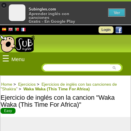
×
Subingles.com
Ver
Aprender inglés con
canciones
Gratis - En Google Play
Login
☰
Menu
Home
>
Ejercicios
>
Ejercicios de inglés con las canciones de
"Shakira"
>
Waka Waka (This Time For Africa)
Ejercicio de inglés con la cancion "Waka
Waka (This Time For Africa)"
Easy