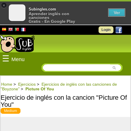
×
Subingles.com
Ver
Aprender inglés con
canciones
Gratis - En Google Play
Login
☰
Menu
Home
>
Ejercicios
>
Ejercicios de inglés con las canciones de
"Boyzone"
>
Picture Of You
Ejercicio de inglés con la cancion "Picture Of
You"
Medium