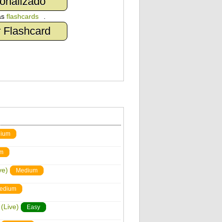
onalizado
as
flashcards
.
 Flashcard
ium
m
ve)
Medium
edium
(Live)
Easy