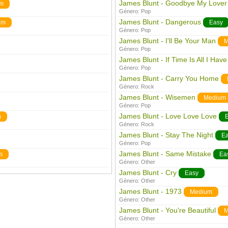
James Blunt - Goodbye My Lover
m
Género:
Pop
James Blunt - Dangerous
um
Easy
Género:
Pop
James Blunt - I'll Be Your Man
M
Género:
Pop
James Blunt - If Time Is All I Have
Género:
Pop
James Blunt - Carry You Home
Género:
Rock
James Blunt - Wisemen
Medium
Género:
Pop
James Blunt - Love Love Love
m
Género:
Rock
James Blunt - Stay The Night
E
Género:
Pop
James Blunt - Same Mistake
m
Ea
Género:
Other
James Blunt - Cry
Easy
Género:
Other
James Blunt - 1973
Medium
Género:
Other
James Blunt - You're Beautiful
M
Género:
Other