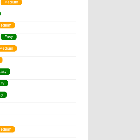
Medium
edium
Easy
Medium
Easy
asy
sy
edium