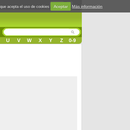
Login
Aceptar
Más información
 que acepta el uso de cookies
U
V
W
X
Y
Z
0-9