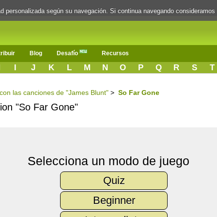
dad personalizada según su navegación. Si continua navegando consideramos
ribuir
Blog
Desafío
Recursos
H
I
J
K
L
M
N
O
P
Q
R
S
T
s con las canciones de "James Blunt"
>
So Far Gone
ncion "So Far Gone"
Selecciona un modo de juego
Quiz
Beginner