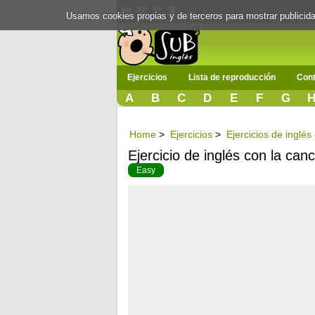
Usamos cookies propias y de terceros para mostrar publici
Ejercicios
Lista de reproducción
Cont
A
B
C
D
E
F
G
Home
>
Ejercicios
>
Ejercicios de inglé
Ejercicio de inglés con la ca
Easy