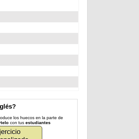
nglés?
troduce los huecos en la parte de
telo
con tus
estudiantes
jercicio