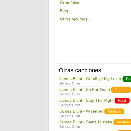
Gramática
Blog
Otros recursos...
Otras canciones
James Blunt - Goodbye My Lover
Ea
Género:
Other
James Blunt - So Far Gone
Medium
Género:
Other
James Blunt - Stay The Night
Hard
Género:
Other
James Blunt - Wisemen
Medium
Género:
Other
James Blunt - Same Mistake
Medium
Género:
Other