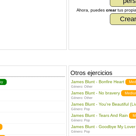
pers
Ahora, puedes
crear
tus propi
Crear
Otros ejercicios
James Blunt - Bonfire Heart
sy
Med
Género:
Other
James Blunt - No bravery
Mediu
Género:
Other
James Blunt - You're Beautiful (Li
Género:
Pop
James Blunt - Tears And Rain
M
Género:
Pop
James Blunt - Goodbye My Lover 
Género:
Pop