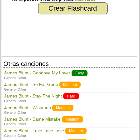
Crear Flashcard
Otras canciones
James Blunt - Goodbye My Lover
Easy
Género:
Other
James Blunt - So Far Gone
Medium
Género:
Other
James Blunt - Stay The Night
Hard
Género:
Other
James Blunt - Wisemen
Medium
Género:
Other
James Blunt - Same Mistake
Medium
Género:
Other
James Blunt - Love Love Love
Medium
Género:
Other