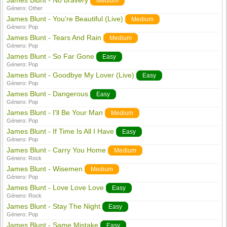
James Blunt - No bravery
Medium
Género:
Other
James Blunt - You're Beautiful (Live)
Medium
Género:
Pop
James Blunt - Tears And Rain
Medium
Género:
Pop
James Blunt - So Far Gone
Easy
Género:
Pop
James Blunt - Goodbye My Lover (Live)
Easy
Género:
Pop
James Blunt - Dangerous
Easy
Género:
Pop
James Blunt - I'll Be Your Man
Medium
Género:
Pop
James Blunt - If Time Is All I Have
Easy
Género:
Pop
James Blunt - Carry You Home
Medium
Género:
Rock
James Blunt - Wisemen
Medium
Género:
Pop
James Blunt - Love Love Love
Easy
Género:
Rock
James Blunt - Stay The Night
Easy
Género:
Pop
James Blunt - Same Mistake
Easy