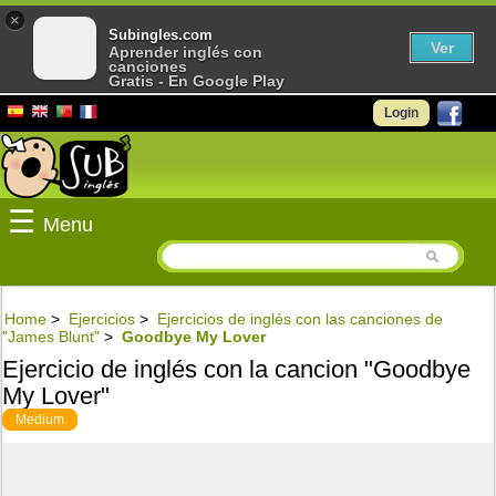
×
Subingles.com
Ver
Aprender inglés con
canciones
Gratis - En Google Play
Login
☰
Menu
Home
>
Ejercicios
>
Ejercicios de inglés con las canciones de
"James Blunt"
>
Goodbye My Lover
Ejercicio de inglés con la cancion "Goodbye
My Lover"
Medium