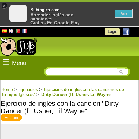
×
Subingles.com
Ver
Aprender inglés con
canciones
Gratis - En Google Play
Login
☰
Menu
Home
>
Ejercicios
>
Ejercicios de inglés con las canciones de
"Enrique Iglesias"
>
Dirty Dancer (ft. Usher, Lil Wayne
Ejercicio de inglés con la cancion "Dirty
Dancer (ft. Usher, Lil Wayne"
Medium