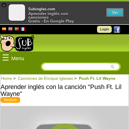
×
Subingles.com
Ver
Aprender inglés con
canciones
Gratis - En Google Play
Login
☰
Menu
Home
>
Canciones de Enrique Iglesias
>
Push Ft. Lil Wayne
Aprender inglés con la canción "Push Ft. Lil
Wayne"
Medium