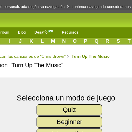
dad personalizada según su navegación. Si continua navegando consideramos
ribuir
Blog
Desafío
Recursos
H
I
J
K
L
M
N
O
P
Q
R
S
T
s con las canciones de "Chris Brown"
>
Turn Up The Music
ncion "Turn Up The Music"
Selecciona un modo de juego
Quiz
Beginner