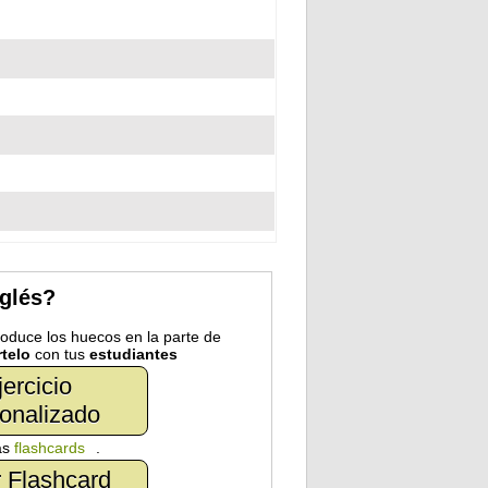
nglés?
troduce los huecos en la parte de
telo
con tus
estudiantes
jercicio
onalizado
as
flashcards
.
 Flashcard