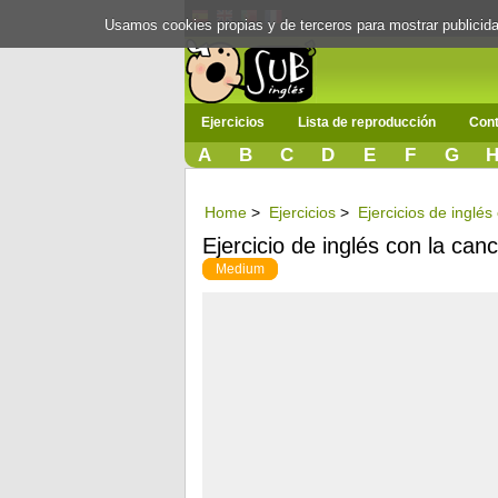
Usamos cookies propias y de terceros para mostrar publici
Ejercicios
Lista de reproducción
Cont
A
B
C
D
E
F
G
Home
>
Ejercicios
>
Ejercicios de inglé
Ejercicio de inglés con la ca
Medium