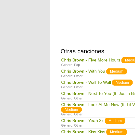
Otras canciones
Chris Brown - Five More Hours
Medi
Género:
Pop
Chris Brown - With You
Medium
Género:
Other
Chris Brown - Wall To Wall
Medium
Género:
Other
Chris Brown - Next To You (ft. Justin B
Género:
Other
Chris Brown - Look At Me Now (ft. Li
Medium
Género:
Other
Chris Brown - Yeah 3x
Medium
Género:
Other
Chris Brown - Kiss Kiss
Medium