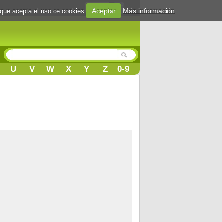
Login
Aceptar
Más información
 que acepta el uso de cookies
U
V
W
X
Y
Z
0-9