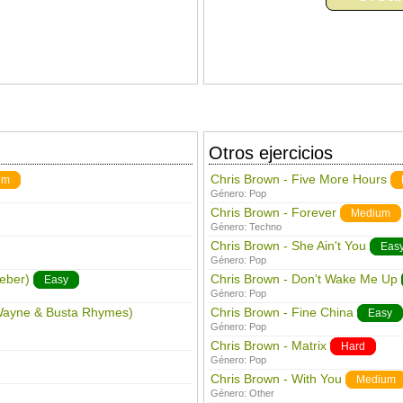
Otros ejercicios
Chris Brown - Five More Hours
um
Género:
Pop
Chris Brown - Forever
Medium
Género:
Techno
Chris Brown - She Ain't You
Eas
Género:
Pop
ieber)
Chris Brown - Don't Wake Me Up
Easy
Género:
Pop
l Wayne & Busta Rhymes)
Chris Brown - Fine China
Easy
Género:
Pop
Chris Brown - Matrix
Hard
Género:
Pop
Chris Brown - With You
Medium
Género:
Other