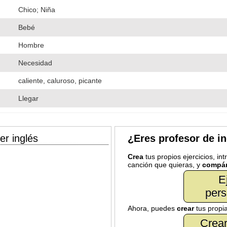
Chico; Niña
Bebé
Hombre
Necesidad
caliente, caluroso, picante
Llegar
er inglés
¿Eres profesor de i
Crea
tus propios ejercicios, in
canción que quieras, y
compár
E
pers
Ahora, puedes
crear
tus propi
Crear