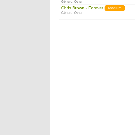
Género:
Other
Chris Brown - Forever
Medium
Género:
Other