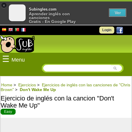
×
Subingles.com
Ver
Aprender inglés con
canciones
Gratis - En Google Play
Login
☰
Menu
Home
>
Ejercicios
>
Ejercicios de inglés con las canciones de "Chris
Brown"
>
Don't Wake Me Up
Ejercicio de inglés con la cancion "Don't
Wake Me Up"
Easy