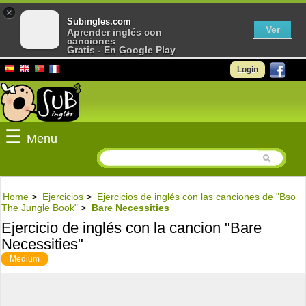
×
Subingles.com
Ver
Aprender inglés con
canciones
Gratis - En Google Play
Login
☰
Menu
Home
>
Ejercicios
>
Ejercicios de inglés con las canciones de "Bso
The Jungle Book"
>
Bare Necessities
Ejercicio de inglés con la cancion "Bare
Necessities"
Medium