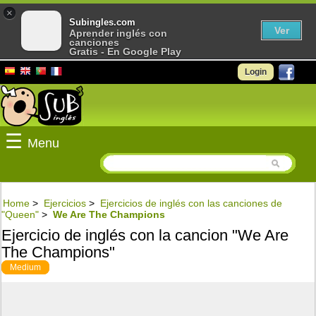
×
Subingles.com
Ver
Aprender inglés con
canciones
Gratis - En Google Play
Login
☰
Menu
Home
>
Ejercicios
>
Ejercicios de inglés con las canciones de
"Queen"
>
We Are The Champions
Ejercicio de inglés con la cancion "We Are
The Champions"
Medium