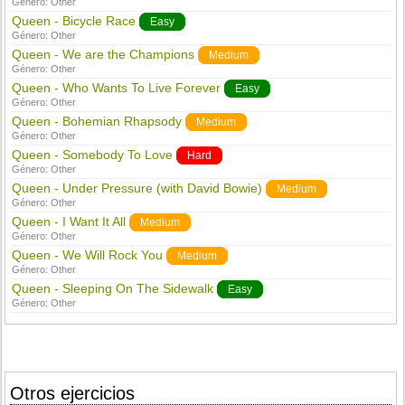
Género:
Other
Queen - Bicycle Race
Easy
Género:
Other
Queen - We are the Champions
Medium
Género:
Other
Queen - Who Wants To Live Forever
Easy
Género:
Other
Queen - Bohemian Rhapsody
Medium
Género:
Other
Queen - Somebody To Love
Hard
Género:
Other
Queen - Under Pressure (with David Bowie)
Medium
Género:
Other
Queen - I Want It All
Medium
Género:
Other
Queen - We Will Rock You
Medium
Género:
Other
Queen - Sleeping On The Sidewalk
Easy
Género:
Other
Otros ejercicios