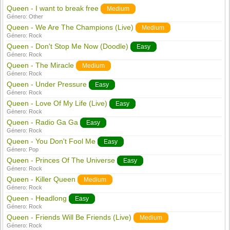
Queen - I want to break free
Medium
Género:
Other
Queen - We Are The Champions (Live)
Medium
Género:
Rock
Queen - Don't Stop Me Now (Doodle)
Easy
Género:
Rock
Queen - The Miracle
Medium
Género:
Rock
Queen - Under Pressure
Easy
Género:
Rock
Queen - Love Of My Life (Live)
Easy
Género:
Rock
Queen - Radio Ga Ga
Easy
Género:
Rock
Queen - You Don't Fool Me
Easy
Género:
Pop
Queen - Princes Of The Universe
Easy
Género:
Rock
Queen - Killer Queen
Medium
Género:
Rock
Queen - Headlong
Easy
Género:
Rock
Queen - Friends Will Be Friends (Live)
Medium
Género:
Rock