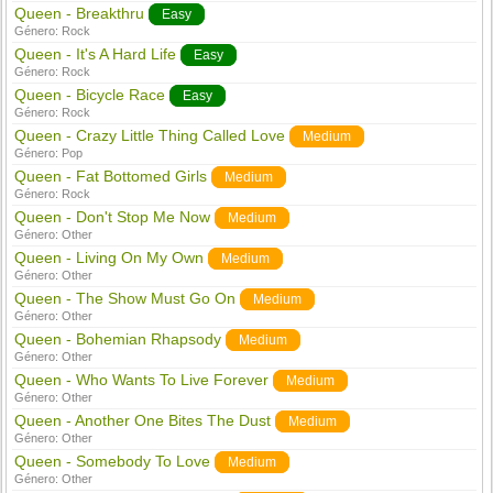
Queen - Breakthru
Easy
Género:
Rock
Queen - It's A Hard Life
Easy
Género:
Rock
Queen - Bicycle Race
Easy
Género:
Rock
Queen - Crazy Little Thing Called Love
Medium
Género:
Pop
Queen - Fat Bottomed Girls
Medium
Género:
Rock
Queen - Don't Stop Me Now
Medium
Género:
Other
Queen - Living On My Own
Medium
Género:
Other
Queen - The Show Must Go On
Medium
Género:
Other
Queen - Bohemian Rhapsody
Medium
Género:
Other
Queen - Who Wants To Live Forever
Medium
Género:
Other
Queen - Another One Bites The Dust
Medium
Género:
Other
Queen - Somebody To Love
Medium
Género:
Other