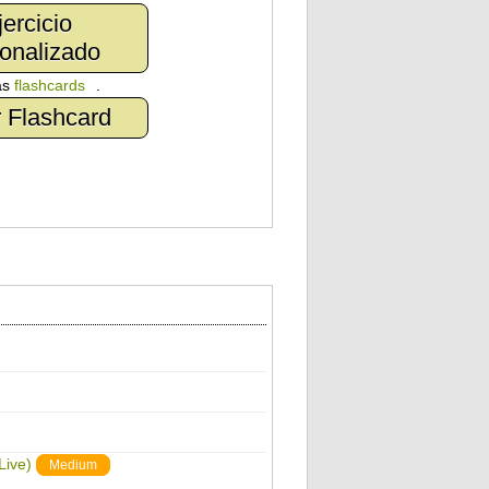
jercicio
onalizado
as
flashcards
.
 Flashcard
Live)
Medium