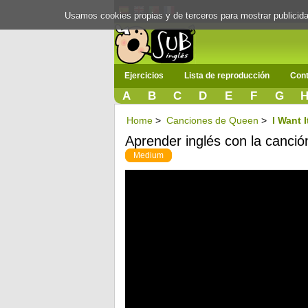
Usamos cookies propias y de terceros para mostrar publici
Ejercicios
Lista de reproducción
Cont
A
B
C
D
E
F
G
Home
>
Canciones de Queen
>
I Want I
Aprender inglés con la canción 
Medium