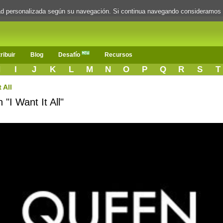
dad personalizada según su navegación. Si continua navegando consideramos
ribuir
Blog
Desafío
Recursos
H
I
J
K
L
M
N
O
P
Q
R
S
T
t All
"I Want It All"