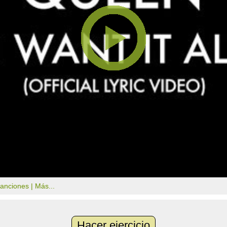
canciones |
Más...
Hacer ejercicio