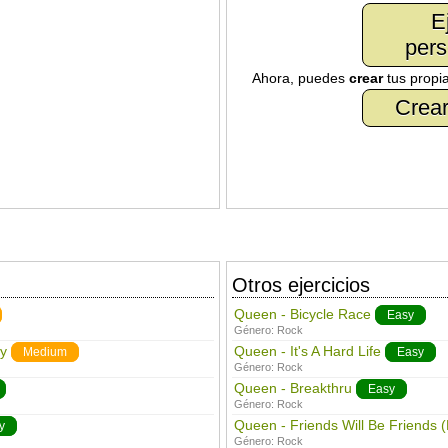
E
pers
Ahora, puedes
crear
tus propi
Crear
Otros ejercicios
Queen - Bicycle Race
Easy
Género:
Rock
y
Queen - It's A Hard Life
Medium
Easy
Género:
Rock
Queen - Breakthru
Easy
Género:
Rock
Queen - Friends Will Be Friends (
y
Género:
Rock