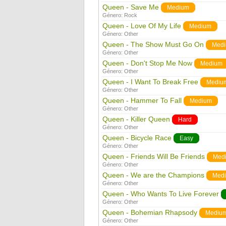
Queen - Save Me
Medium
Género:
Rock
Queen - Love Of My Life
Medium
Género:
Other
Queen - The Show Must Go On
Med
Género:
Other
Queen - Don't Stop Me Now
Medium
Género:
Other
Queen - I Want To Break Free
Mediu
Género:
Other
Queen - Hammer To Fall
Medium
Género:
Other
Queen - Killer Queen
Hard
Género:
Other
Queen - Bicycle Race
Easy
Género:
Other
Queen - Friends Will Be Friends
Med
Género:
Other
Queen - We are the Champions
Med
Género:
Other
Queen - Who Wants To Live Forever
Género:
Other
Queen - Bohemian Rhapsody
Mediu
Género:
Other