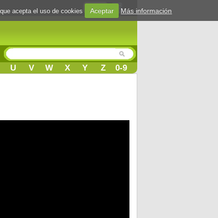
Login
Aceptar
Más información
 que acepta el uso de cookies
U
V
W
X
Y
Z
0-9