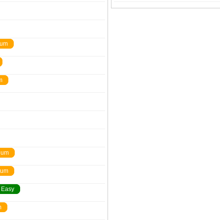
ium
m
ium
ium
Easy
m