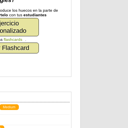
nglés?
troduce los huecos en la parte de
telo
con tus
estudiantes
jercicio
onalizado
as
flashcards
.
 Flashcard
Medium