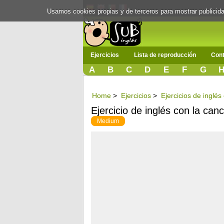
Usamos cookies propias y de terceros para mostrar publici
Ejercicios
Lista de reproducción
Cont
A
B
C
D
E
F
G
Home
>
Ejercicios
>
Ejercicios de inglé
Ejercicio de inglés con la canc
Medium