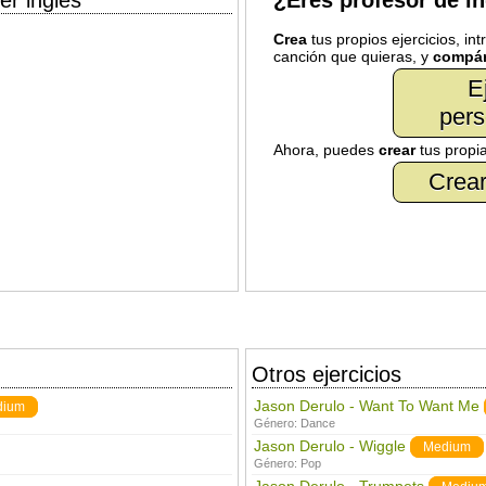
er inglés
¿Eres profesor de i
Crea
tus propios ejercicios, in
canción que quieras, y
compár
E
pers
Ahora, puedes
crear
tus propi
Crear
Otros ejercicios
Jason Derulo - Want To Want Me
dium
Género:
Dance
Jason Derulo - Wiggle
Medium
Género:
Pop