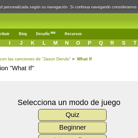
dad personalizada según su navegación. Si continua navegando consideramos
ribuir
Blog
Desafío
Recursos
H
I
J
K
L
M
N
O
P
Q
R
S
T
s con las canciones de "Jason Derulo"
>
What If
ion "What If"
Selecciona un modo de juego
Quiz
Beginner