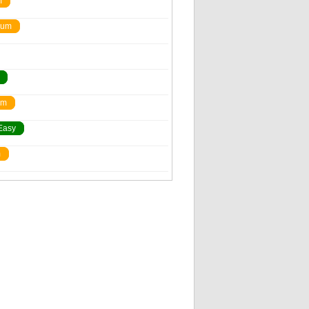
m
ium
um
Easy
m