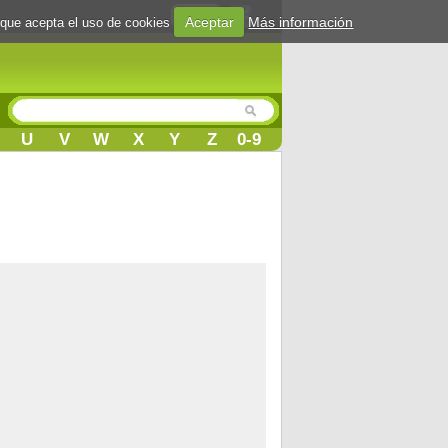
Login
Aceptar
Más información
 que acepta el uso de cookies
U
V
W
X
Y
Z
0-9