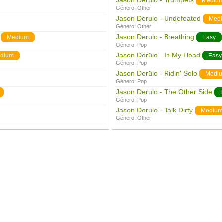
Jason Derulo - Trumpets
Mediu
Género:
Other
Jason Derulo - Undefeated
Med
Género:
Other
Jason Derulo - Breathing
Medium
Easy
Género:
Pop
Jason Derülo - In My Head
dium
Easy
Género:
Pop
Jason Derülo - Ridin' Solo
Medi
Género:
Pop
Jason Derulo - The Other Side
Género:
Pop
Jason Derulo - Talk Dirty
Mediu
Género:
Other