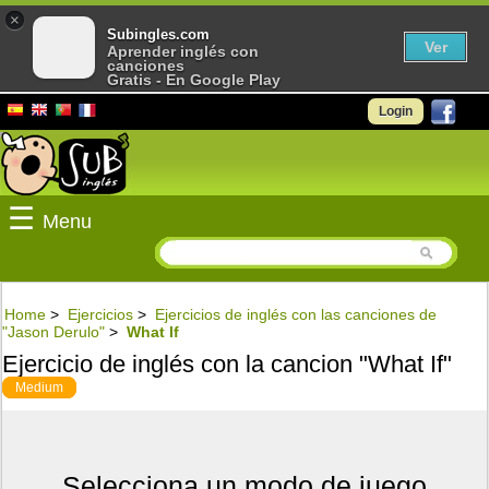
×
Subingles.com
Ver
Aprender inglés con
canciones
Gratis - En Google Play
Login
☰
Menu
Home
>
Ejercicios
>
Ejercicios de inglés con las canciones de
"Jason Derulo"
>
What If
Ejercicio de inglés con la cancion "What If"
Medium
Selecciona un modo de juego