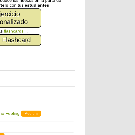
troduce los huecos en la parte de
telo
con tus
estudiantes
jercicio
onalizado
as
flashcards
.
 Flashcard
The Feeling
Medium