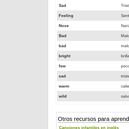
Sad
Tris
Feeling
Sent
Nose
Nari
Bad
Mal
bad
mal
bright
bril
few
poc
sad
tris
warm
cali
wild
salv
Otros recursos para aprend
Canciones infantiles en inglés