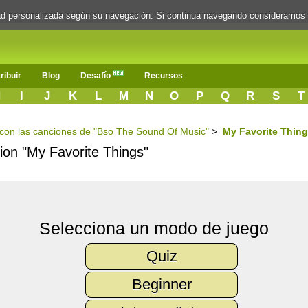
dad personalizada según su navegación. Si continua navegando consideramos
ribuir
Blog
Desafío
Recursos
H
I
J
K
L
M
N
O
P
Q
R
S
T
s con las canciones de "Bso The Sound Of Music"
>
My Favorite Thin
cion "My Favorite Things"
Selecciona un modo de juego
Quiz
Beginner