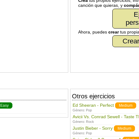
Crea
tus propios ejercicios, in
canción que quieras, y
compár
E
pers
Ahora, puedes
crear
tus propi
Crear
Otros ejercicios
Ed Sheeran - Perfect
Easy
Medium
Género:
Pop
Avicii Vs. Conrad Sewell - Taste 
Género:
Rock
Justin Bieber - Sorry
Medium
Género:
Pop