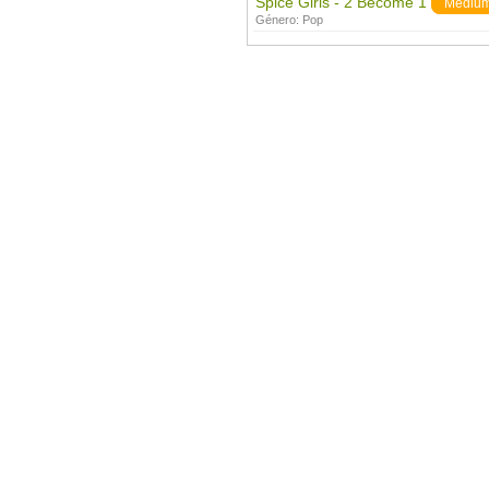
Spice Girls - 2 Become 1
Mediu
Género:
Pop