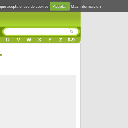
Login
Aceptar
Más información
 que acepta el uso de cookies
U
V
W
X
Y
Z
0-9
gs