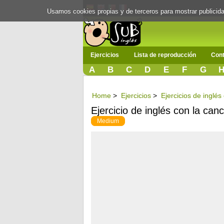
Usamos cookies propias y de terceros para mostrar publici
Ejercicios
Lista de reproducción
Cont
A
B
C
D
E
F
G
Home
>
Ejercicios
>
Ejercicios de inglé
Ejercicio de inglés con la can
Medium