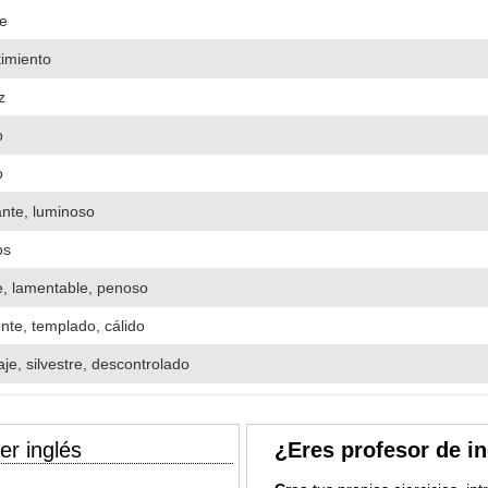
te
imiento
z
o
o
lante, luminoso
os
te, lamentable, penoso
ente, templado, cálido
aje, silvestre, descontrolado
er inglés
¿Eres profesor de i