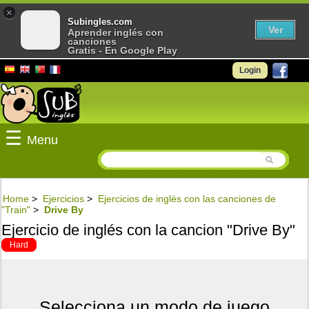
×
Subingles.com
Ver
Aprender inglés con
canciones
Gratis - En Google Play
Login
☰
Menu
Home
>
Ejercicios
>
Ejercicios de inglés con las canciones de
"Train"
>
Drive By
Ejercicio de inglés con la cancion "Drive By"
Hard
Selecciona un modo de juego