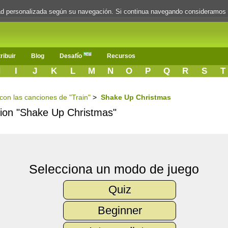
dad personalizada según su navegación. Si continua navegando consideramos
ribuir
Blog
Desafío
Recursos
H
I
J
K
L
M
N
O
P
Q
R
S
T
 con las canciones de "Train"
>
Shake Up Christmas
ncion "Shake Up Christmas"
Selecciona un modo de juego
Quiz
Beginner