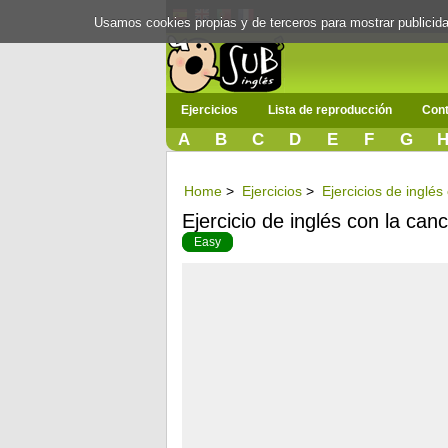
Usamos cookies propias y de terceros para mostrar publici
Ejercicios
Lista de reproducción
Cont
A
B
C
D
E
F
G
Home
>
Ejercicios
>
Ejercicios de inglés
Ejercicio de inglés con la ca
Easy