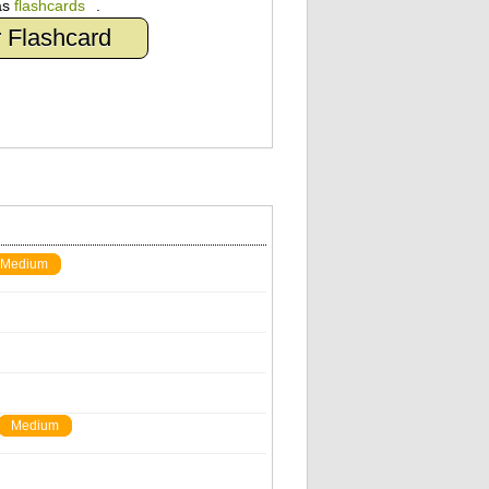
as
flashcards
.
 Flashcard
Medium
Medium