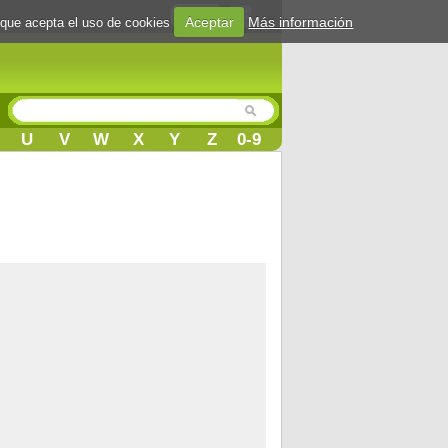
Login
Aceptar
Más información
 que acepta el uso de cookies
U
V
W
X
Y
Z
0-9