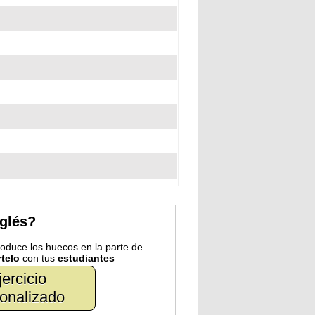
nglés?
troduce los huecos en la parte de
telo
con tus
estudiantes
jercicio
onalizado