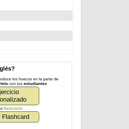
nglés?
troduce los huecos en la parte de
telo
con tus
estudiantes
jercicio
onalizado
as
flashcards
.
 Flashcard