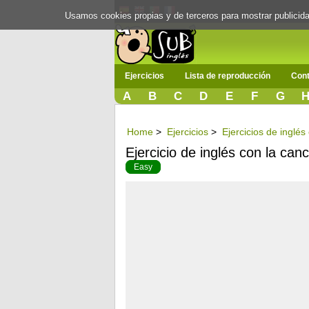
Usamos cookies propias y de terceros para mostrar publici
Ejercicios
Lista de reproducción
Cont
A
B
C
D
E
F
G
Home
>
Ejercicios
>
Ejercicios de inglés
Ejercicio de inglés con la can
Easy