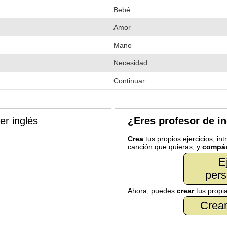
Bebé
Amor
Mano
Necesidad
Continuar
er inglés
¿Eres profesor de i
Crea
tus propios ejercicios, in
canción que quieras, y
compár
E
pers
Ahora, puedes
crear
tus propi
Crear