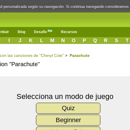
dad personalizada según su navegación. Si continua navegando consideramos
ribuir
Blog
Desafío
Recursos
H
I
J
K
L
M
N
O
P
Q
R
S
T
 con las canciones de "Cheryl Cole"
>
Parachute
cion "Parachute"
Selecciona un modo de juego
Quiz
Beginner