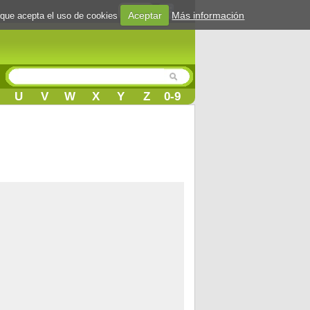
Login
Aceptar
Más información
 que acepta el uso de cookies
U
V
W
X
Y
Z
0-9