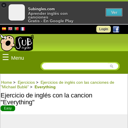
×
Subingles.com
Ver
Aprender inglés con
canciones
Gratis - En Google Play
Login
☰
Menu
Home
>
Ejercicios
>
Ejercicios de inglés con las canciones de
"Michael Bublé"
>
Everything
Ejercicio de inglés con la cancion
"Everything"
Easy