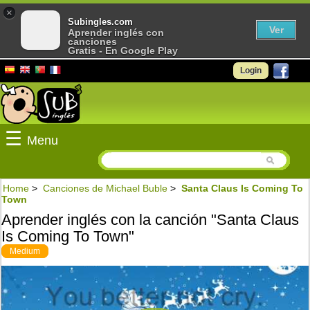
×
Subingles.com
Ver
Aprender inglés con
canciones
Gratis - En Google Play
Login
☰
Menu
Home
>
Canciones de Michael Buble
>
Santa Claus Is Coming To
Town
Aprender inglés con la canción "Santa Claus
Is Coming To Town"
Medium