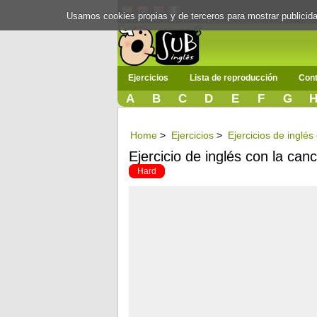
Usamos cookies propias y de terceros para mostrar publici
Ejercicios
Lista de reproducción
Cont
A
B
C
D
E
F
G
Home
>
Ejercicios
>
Ejercicios de inglé
Ejercicio de inglés con la can
Hard