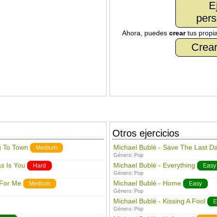
E
pers
Ahora, puedes
crear
tus propi
Crear
Otros ejercicios
g To Town
Michael Bublé - Save The Last D
Medium
Género:
Pop
as Is You
Michael Bublé - Everything
Hard
Easy
Género:
Pop
 For Me
Michael Bublé - Home
Medium
Easy
Género:
Pop
Michael Bublé - Kissing A Fool
E
Género:
Pop