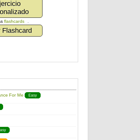
jercicio
onalizado
as
flashcards
.
 Flashcard
ance For Me
Easy
asy