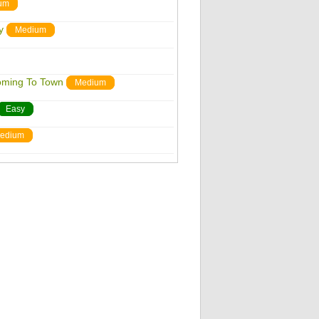
um
y
Medium
Coming To Town
Medium
Easy
edium