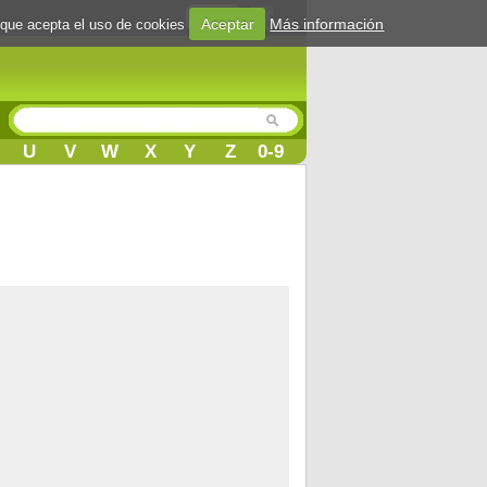
Login
Aceptar
Más información
 que acepta el uso de cookies
U
V
W
X
Y
Z
0-9