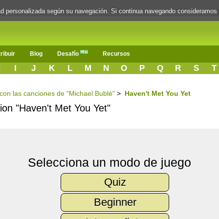
dad personalizada según su navegación. Si continua navegando consideramos
ribuir
Blog
Desafío
Recursos
H
I
J
K
L
M
N
O
P
Q
R
S
T
s con las canciones de "Michael Bublé"
>
Haven't Met You Yet
cion "Haven't Met You Yet"
Selecciona un modo de juego
Quiz
Beginner