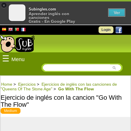
×
Subingles.com
Ver
Aprender inglés con
canciones
Gratis - En Google Play
Login
☰
Menu
Home
>
Ejercicios
>
Ejercicios de inglés con las canciones de
"Queens Of The Stone Age"
>
Go With The Flow
Ejercicio de inglés con la cancion "Go With
The Flow"
Medium