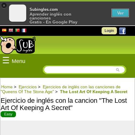
×
Subingles.com
Ver
Aprender inglés con
canciones
Gratis - En Google Play
Login
☰
Menu
Home
>
Ejercicios
>
Ejercicios de inglés con las canciones de
"Queens Of The Stone Age"
>
The Lost Art Of Keeping A Secret
Ejercicio de inglés con la cancion "The Lost
Art Of Keeping A Secret"
Easy