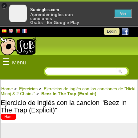
×
Subingles.com
Ver
Aprender inglés con
canciones
Gratis - En Google Play
Login
☰
Menu
Home
>
Ejercicios
>
Ejercicios de inglés con las canciones de "Nicki
Minaj & 2 Chainz"
>
Beez In The Trap (Explicit)
Ejercicio de inglés con la cancion "Beez In
The Trap (Explicit)"
Hard