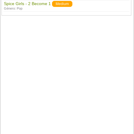
Spice Girls - 2 Become 1
Medium
Género:
Pop