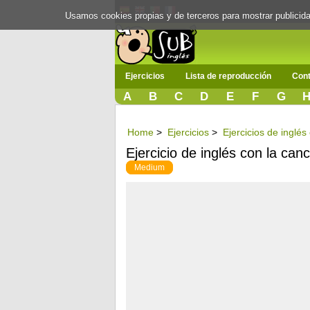
Usamos cookies propias y de terceros para mostrar publici
Ejercicios
Lista de reproducción
Cont
A
B
C
D
E
F
G
Home
>
Ejercicios
>
Ejercicios de inglé
Ejercicio de inglés con la ca
Medium