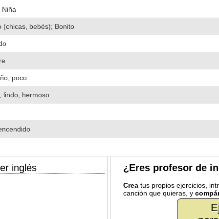
 Niña
(chicas, bebés); Bonito
do
re
ño, poco
, lindo, hermoso
 encendido
er inglés
¿Eres profesor de i
Crea
tus propios ejercicios, in
canción que quieras, y
compár
E