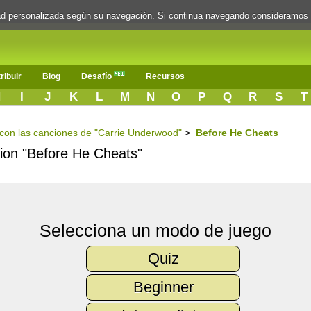
dad personalizada según su navegación. Si continua navegando consideramos
ribuir
Blog
Desafío
Recursos
H
I
J
K
L
M
N
O
P
Q
R
S
T
s con las canciones de "Carrie Underwood"
>
Before He Cheats
ncion "Before He Cheats"
Selecciona un modo de juego
Quiz
Beginner