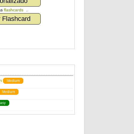
onalizado
as
flashcards
.
 Flashcard
n
Medium
Medium
asy