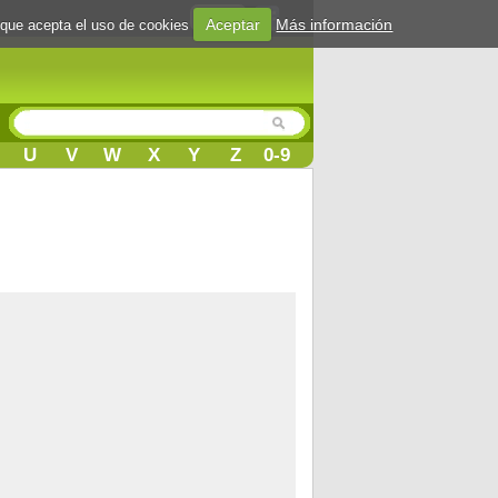
Login
Aceptar
Más información
 que acepta el uso de cookies
U
V
W
X
Y
Z
0-9