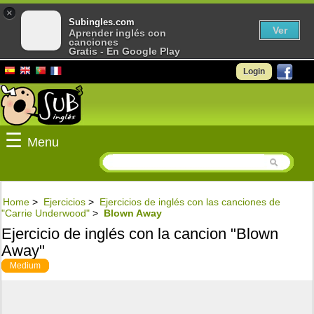
×
Subingles.com
Ver
Aprender inglés con
canciones
Gratis - En Google Play
Login
☰
Menu
Home
>
Ejercicios
>
Ejercicios de inglés con las canciones de
"Carrie Underwood"
>
Blown Away
Ejercicio de inglés con la cancion "Blown
Away"
Medium