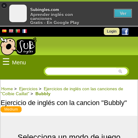
×
Subingles.com
Ver
Aprender inglés con
canciones
Gratis - En Google Play
Login
☰
Menu
Home
>
Ejercicios
>
Ejercicios de inglés con las canciones de
"Colbie Caillat"
>
Bubbly
Ejercicio de inglés con la cancion "Bubbly"
Medium
Selecciona un modo de juego