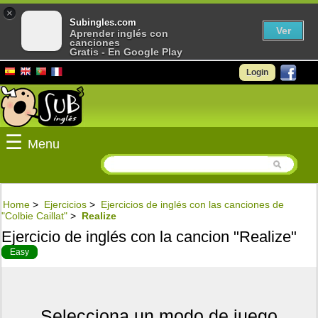
×
Subingles.com
Ver
Aprender inglés con
canciones
Gratis - En Google Play
Login
☰
Menu
Home
>
Ejercicios
>
Ejercicios de inglés con las canciones de
"Colbie Caillat"
>
Realize
Ejercicio de inglés con la cancion "Realize"
Easy
Selecciona un modo de juego