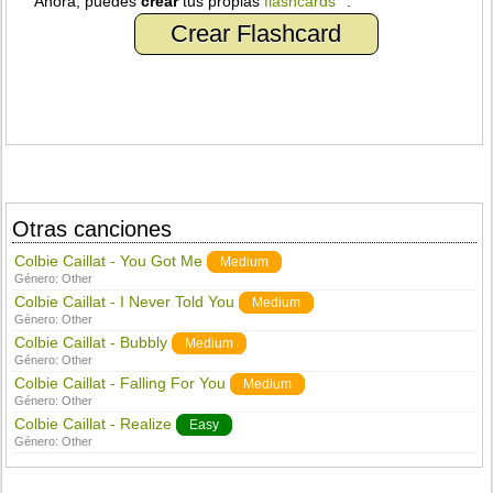
Ahora, puedes
crear
tus propias
flashcards
.
Crear Flashcard
Otras canciones
Colbie Caillat - You Got Me
Medium
Género:
Other
Colbie Caillat - I Never Told You
Medium
Género:
Other
Colbie Caillat - Bubbly
Medium
Género:
Other
Colbie Caillat - Falling For You
Medium
Género:
Other
Colbie Caillat - Realize
Easy
Género:
Other