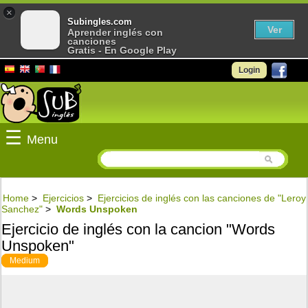
×
Subingles.com
Ver
Aprender inglés con
canciones
Gratis - En Google Play
Login
☰
Menu
Home
>
Ejercicios
>
Ejercicios de inglés con las canciones de "Leroy
Sanchez"
>
Words Unspoken
Ejercicio de inglés con la cancion "Words
Unspoken"
Medium